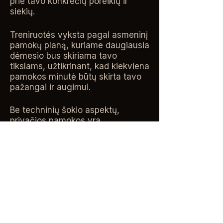
prie tavo konkrečių poreikių ir
siekių.
Treniruotės vyksta pagal asmeninį
pamokų planą, kuriame daugiausia
dėmesio bus skiriama tavo
tikslams, užtikrinant, kad kiekviena
pamokos minutė būtų skirta tavo
pažangai ir augimui.
Be techninių šokio aspektų,
privačios pamokos yra
transformuojanti patirtis, kur netik
mokysies šokio meno, bet ir
sustiprinsi pasitikėjimą savimi ir
išlaisvinsi vidinę divą.
Registruokis privačioms
pamokoms ir leiskis į būtent tau
pritaikytą judesio kelionę.