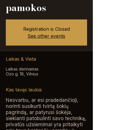
pamokos
Registration is Closed
See other events
Laikas & Vieta
Laikas derinamas
Ozo g. 18, Vilnius
Kas tavęs laukia:
Nesvarbu, ar esi pradedančioji,
norinti susikurti tvirtą šokių
pagrindą, ar patyrusi šokėja,
siekianti patobulinti savo techniką,
privatūs užsiėmimai yra pritaikyti