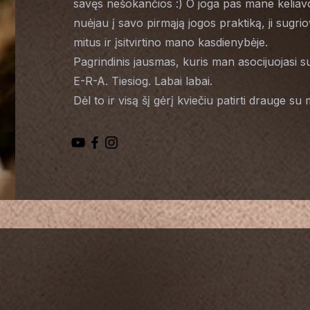
savęs nešokančios :) O joga pas mane keliavo il
nuėjau į savo pirmąją jogos praktiką, ji sugr
mitus ir įsitvirtino mano kasdienybėje.
Pagrindinis jausmas, kuris man asocijuojasi su
E-R-A. Tiesiog. Labai labai.
Dėl to ir visą šį gėrį kviečiu patirti drauge su