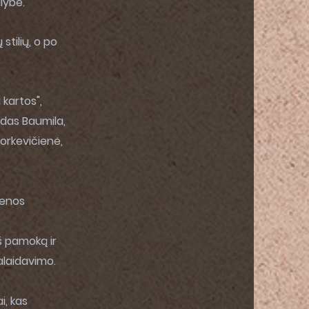
alybe.
stilių, o po
 kartos",
aidas Baumila,
Norkevičienė,
ienos
š pamoką ir
palaidavimo.
i, kas