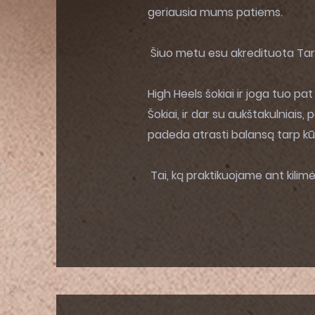
geriausia mums patiems.
Šiuo metu esu akredituota Tarp
High Heels šokiai ir joga tuo pat
Šokiai, ir dar su aukštakulniais
padeda atrasti balansą tarp kūn
Tai, ką praktikuojame ant kilimėl