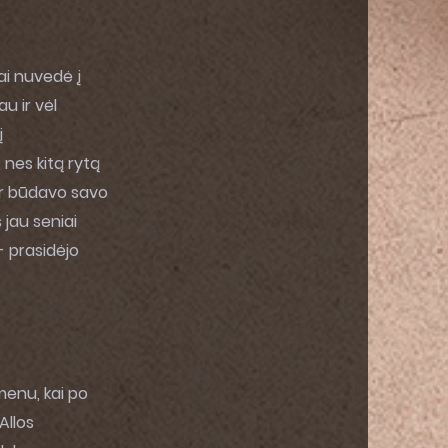
vai nuvedė į
u ir vėl
į
nes kitą rytą
dar būdavo savo
 jau seniai
- prasidėjo
simenu, kai po
Allos