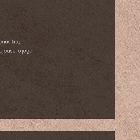
enas kitą.
ką pusę, o joga