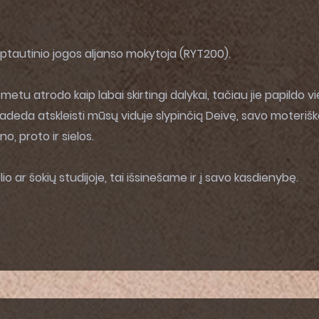
tautinio jogos aljanso mokytoja (RYT200).
 metu atrodo kaip labai skirtingi dalykai, tačiau jie papildo vi
, padeda atskleisti mūsų viduje slypinčią Deivę, savo moteriš
o, proto ir sielos.
io ar šokių studijoje, tai išsinešame ir į savo kasdienybę.