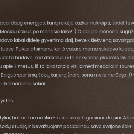
labai daug energijos, kurią reikėjo kažkur nukreipti, todėl tė
. Mečiau šokius po mėnesio laiko! :) O dar po mėnesio sugrįža
mdavo labai didelę gyvenimo dalį, beveik kiekvieną savaitgal
ose. Puikiai atsimenu, kai iš vakaro mama sukdavo kuodą, 
naudota būdavo, kad atsikėlus ryte kiekvienas plaukelis vis 
 apie 7 metus, iš to laikotarpio visi laimėti medaliai ir taurės
Baigus sportinių šokių karjerą (nors, sena meilė nerūdija :)) 
ou/komerciniai šokiai.
kystės.
tyliai, bet aš tuo netikiu - reikia svajoti garsiai ir drąsiai. At
okių studiją ir bevažiuojant pasidalinau savo svajone šokti 