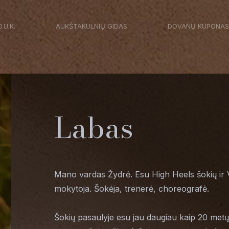
D.U.K.
AUKŠTAKULNIŲ GIDAS
DOVANŲ KUPONAS
Labas
Mano vardas Žydrė. Esu High Heels šokių ir 
mokytoja. Šokėja, trenerė, choreografė.
Šokių pasaulyje esu jau daugiau kaip 20 met