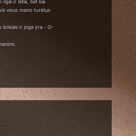
gai ir lėtai, bet kai
iovė visus mano turėtus
 šokiais ir joga yra - G-
 manimi.