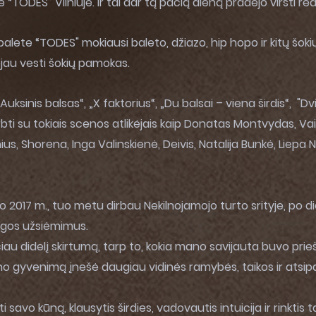
TODES” Vilniuje. Ir tai dar tą pačią dieną pradėjo virsti re
ete “TODES" mokiausi baleto, džiazo, hip hopo ir kitų šokių 
dėjau vesti šokių pamokas.
uksinis balsas“, „X faktorius“, „Du balsai – viena širdis“, "Dvi
 dirbti su tokiais scenos atlikėjais kaip Donatas Montvydas, V
nius, Shorena, Inga Valinskienė, Deivis, Natalija Bunkė, Liepa 
2017 m., tuo metu dirbau Nekilnojamojo turto srityje, po d
jogos užsiėmimus.
iau didelį skirtumą, tarp to, kokia mano savijauta buvo prie
ano gyvenimą įnešė daugiau vidinės ramybės, taikos ir atsi
vo kūną, klausytis širdies, vadovautis intuicija ir rinktis ta