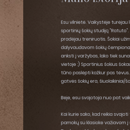
Esu vilnietė. Vaikystėje turėjau 
sportinių šokių studiją "Ratuto"
pradėjau treniruotis. Šokiai uži
dalyvaudavom šokių čempionatu
anksti į varžybas, lako tiek su
vietoje :) Sportinius šokius šokau
tūno paslėpti kažkur pas tėvus. 
gatvės šokių era, šiuolaikiniai/š
Beje, esu svajotoja nuo pat vai
Kai kurie sako, kad reikia svajoti 
pamokų su klasioke važiavom į š