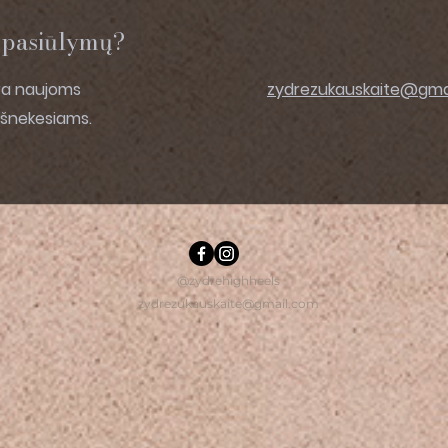
l pasiūlymų?
ra naujoms
zydrezukauskaite@gma
ašnekesiams.
@zydrehighheels
zydrezukauskaite@gmail.com