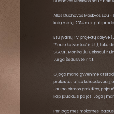
Duchovos Maskvos šou - balete “
Allos Duchovos Maskvos šou - bal
kelių metų, 2014 m. ir pati pra
Esu įvairių TV projektų dalyvė („A
"Finalo ketvertas" ir t.t.), teko
SKAMP, Monika Liu, Beissoul ir Ei
Jurga Šeduikytė ir t.t.
O joga mano gyvenime atsirado 
praleistos ofise keliaudavau į 
Jau po pirmos praktikos, pajauč
kaip jaučiausi po jos. Joga į m
Per jogą mes mokomės pajausti sa